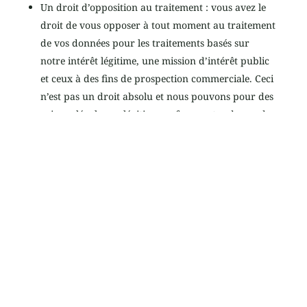
Un droit d’opposition au traitement : vous avez le
droit de vous opposer à tout moment au traitement
de vos données pour les traitements basés sur
notre intérêt légitime, une mission d’intérêt public
et ceux à des fins de prospection commerciale. Ceci
n’est pas un droit absolu et nous pouvons pour des
raisons légales ou légitimes refuser votre demande
d’opposition.
Le droit de retirer votre consentement à tout
moment : vous pouvez retirer votre consentement
au traitement de vos données lorsque le traitement
est basé sur votre consentement. Le retrait du
consentement ne compromet pas la licéité du
traitement fondé sur le consentement effectué
avant ce retrait.
Le droit de déposer une plainte auprès d’une
autorité de contrôle : vous avez le droit de