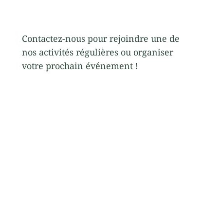
Contactez-nous pour rejoindre une de
nos activités régulières ou organiser
votre prochain événement !
46 Bd Reynaud Marseille 8ème
T. 06 61 91 85 64
Mail. celine@thechatterbox.fr