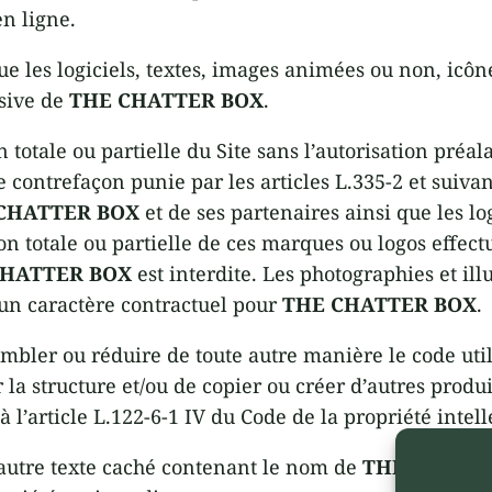
en ligne.
ue les logiciels, textes, images animées ou non, icôn
usive de
THE CHATTER BOX
.
 totale ou partielle du Site sans l’autorisation préa
ne contrefaçon punie par les articles L.335-2 et suiva
CHATTER BOX
et de ses partenaires ainsi que les log
 totale ou partielle de ces marques ou logos effectu
CHATTER BOX
est interdite. Les photographies et ill
ucun caractère contractuel pour
THE CHATTER BOX
.
embler ou réduire de toute autre manière le code utili
la structure et/ou de copier ou créer d’autres produit
 l’article L.122-6-1 IV du Code de la propriété intell
t autre texte caché contenant le nom de
THE CHATT